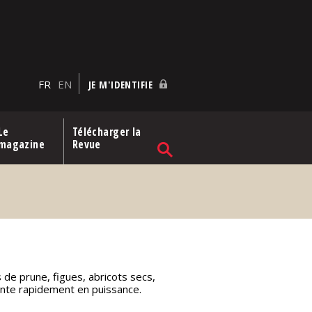
FR
EN
JE M'IDENTIFIE
Le
Télécharger la
magazine
Revue
s de prune, figues, abricots secs,
onte rapidement en puissance.