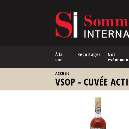
Aller au contenu principal
À la
Reportages
Nos
une
événemen
VOUS ÊTES ICI
ACCUEIL
VSOP - CUVÉE ACT