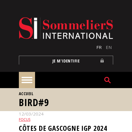
Aller au contenu principal
FR
EN
JE M'IDENTIFIE
VOUS ÊTES ICI
ACCUEIL
À
BIRD#9
la
une
12/03/2024
FOCUS
Reportages
CÔTES DE GASCOGNE IGP 2024