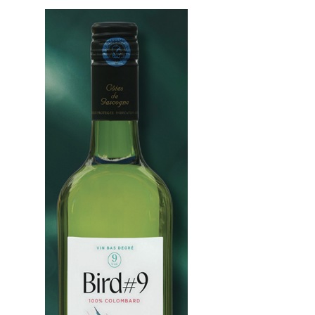
Nos
événements
Spiritueux
Notes
de
dégustation
Sommelleries
Le
magazine
Télécharger
la
Revue