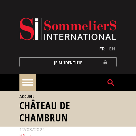
Aller au contenu principal
FR
EN
JE M'IDENTIFIE
VOUS ÊTES ICI
ACCUEIL
À
CHÂTEAU DE
la
une
CHAMBRUN
Reportages
12/03/2024
FOCUS