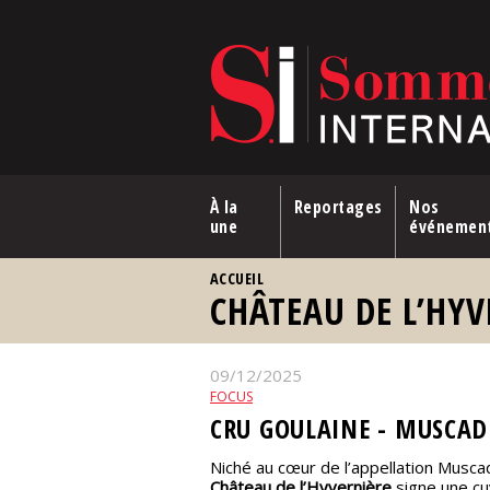
Aller au contenu principal
À la
Reportages
Nos
une
événemen
VOUS ÊTES ICI
ACCUEIL
CHÂTEAU DE L’HYV
09/12/2025
FOCUS
CRU GOULAINE - MUSCADE
Niché au cœur de l’appellation Musca
Château de l’Hyvernière
signe une cu