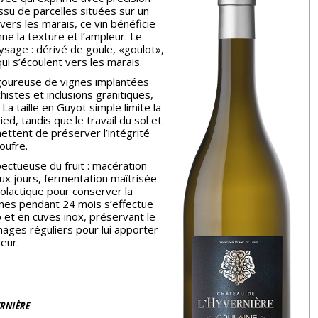
Issu de parcelles situées sur un
ers les marais, ce vin bénéficie
nne la texture et l’ampleur. Le
sage : dérivé de goule, «goulot»,
ui s’écoulent vers les marais.
igoureuse de vignes implantées
histes et inclusions granitiques,
La taille en Guyot simple limite la
ed, tandis que le travail du sol et
ettent de préserver l’intégrité
oufre.
pectueuse du fruit : macération
eux jours, fermentation maîtrisée
olactique pour conserver la
 fines pendant 24 mois s’effectue
 et en cuves inox, préservant le
nages réguliers pour lui apporter
deur.
RNIÈRE