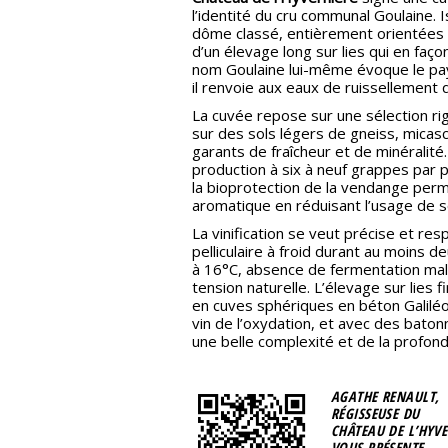
l’identité du cru communal Goulaine. 
dôme classé, entièrement orientées v
d’un élevage long sur lies qui en faço
nom Goulaine lui-même évoque le pay
il renvoie aux eaux de ruissellement q
La cuvée repose sur une sélection r
sur des sols légers de gneiss, micasc
garants de fraîcheur et de minéralité. 
production à six à neuf grappes par pi
la bioprotection de la vendange perm
aromatique en réduisant l’usage de s
La vinification se veut précise et res
pelliculaire à froid durant au moins d
à 16°C, absence de fermentation mal
tension naturelle. L’élevage sur lies
en cuves sphériques en béton Galiléo
vin de l’oxydation, et avec des baton
une belle complexité et de la profon
AGATHE RENAULT,
RÉGISSEUSE DU
CHÂTEAU DE L’HYVE
VOUS PRÉSENTE