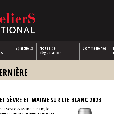
Spiritueux
Notes de
Sommelleries
ts
dégustation
ERNIÈRE
T SÈVRE ET MAINE SUR LIE BLANC 2023
det Sèvre & Maine sur Lie, le
vée qui exprime avec précision