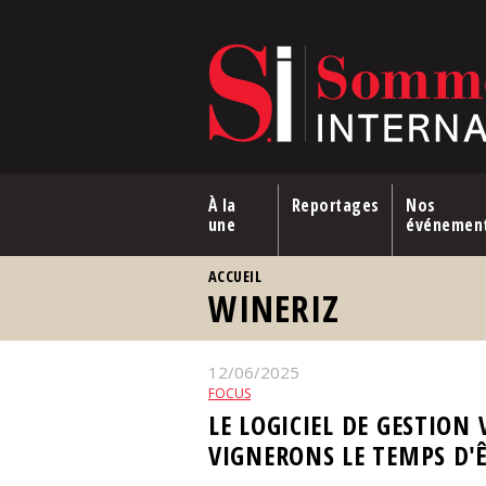
Aller au contenu principal
À la
Reportages
Nos
une
événemen
VOUS ÊTES ICI
ACCUEIL
WINERIZ
12/06/2025
FOCUS
LE LOGICIEL DE GESTION
VIGNERONS LE TEMPS D'