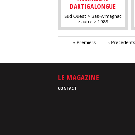
DARTIGALONGUE
Sud Ouest
Bas-Armagnac
autre
1989
PAGES
« Premiers
‹ Précédent
LE MAGAZINE
CONTACT