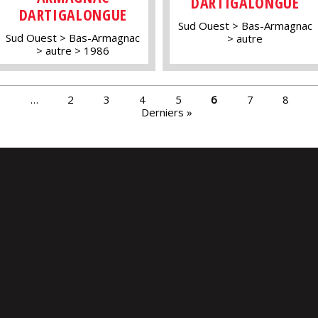
DARTIGALONGUE
DARTIGALONGUE
Sud Ouest
Bas-Armagnac
Sud Ouest
Bas-Armagnac
autre
autre
1986
s
…
2
3
4
5
6
7
8
Derniers »