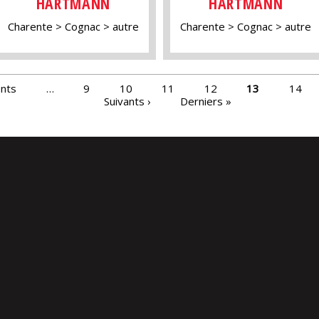
HARTMANN
HARTMANN
Charente
Cognac
autre
Charente
Cognac
autre
ents
…
9
10
11
12
13
14
Suivants ›
Derniers »