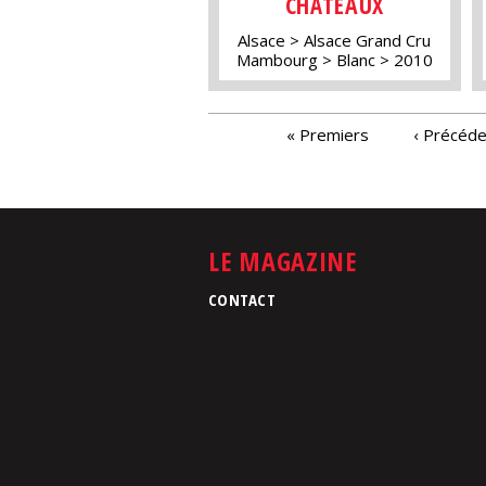
CHÂTEAUX
Alsace
Alsace Grand Cru
Mambourg
Blanc
2010
PAGES
« Premiers
‹ Précéd
LE MAGAZINE
CONTACT