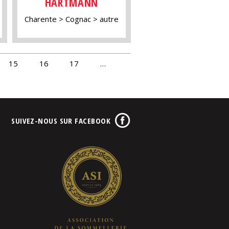
HARTMANN
Charente
Cognac
autre
15
16
17
…
SUIVEZ-NOUS SUR FACEBOOK