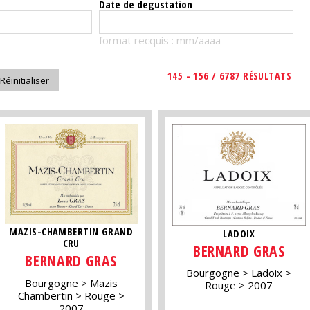
Date de degustation
format recquis : mm/aaaa
145 - 156 / 6787 RÉSULTATS
MAZIS-CHAMBERTIN GRAND
LADOIX
CRU
BERNARD GRAS
BERNARD GRAS
Bourgogne
Ladoix
Bourgogne
Mazis
Rouge
2007
Chambertin
Rouge
2007