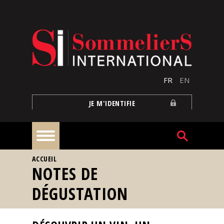
Aller au contenu principal
FR
EN
JE M'IDENTIFIE
VOUS ÊTES ICI
ACCUEIL
À
NOTES DE
la
une
DÉGUSTATION
Reportages