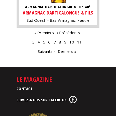
ARMAGNAC DARTIGALONGUE & FILS 40°
ARMAGNAC DARTIGALONGUE & FILS
Sud Ouest
Bas-Armagnac
autre
PAGES
« Premiers
‹ Précédents
…
3
4
5
6
7
8
9
10
11
…
Suivants ›
Derniers »
LE MAGAZINE
CONTACT
SUIVEZ-NOUS SUR FACEBOOK