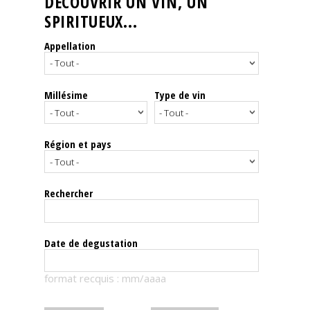
DÉCOUVRIR UN VIN, UN
SPIRITUEUX...
Nos
événements
Appellation
Spiritueux
Millésime
Type de vin
Notes
de
dégustation
Région et pays
Sommelleries
Rechercher
Le
magazine
Date de degustation
Télécharger
format recquis : mm/aaaa
la
Revue