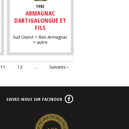
1982
ARMAGNAC
DARTIGALONGUE ET
FILS
Sud Ouest
Bas-Armagnac
autre
11
12
…
Suivants ›
SUIVEZ-NOUS SUR FACEBOOK