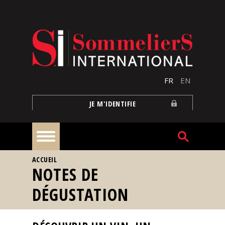
Aller au contenu principal
FR
EN
JE M'IDENTIFIE
VOUS ÊTES ICI
ACCUEIL
À
NOTES DE
la
une
DÉGUSTATION
Reportages