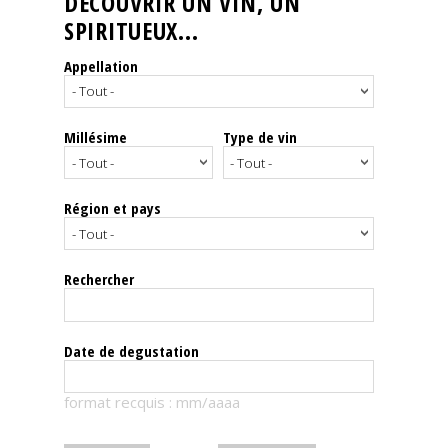
DÉCOUVRIR UN VIN, UN
SPIRITUEUX...
Nos
événements
Appellation
Spiritueux
Millésime
Type de vin
Notes
de
dégustation
Région et pays
Sommelleries
Rechercher
Le
magazine
Date de degustation
Télécharger
format recquis : mm/aaaa
la
Revue