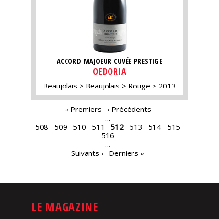
ACCORD MAJOEUR CUVÉE PRESTIGE
OEDORIA
Beaujolais
Beaujolais
Rouge
2013
PAGES
« Premiers
‹ Précédents
…
508
509
510
511
512
513
514
515
516
…
Suivants ›
Derniers »
LE MAGAZINE