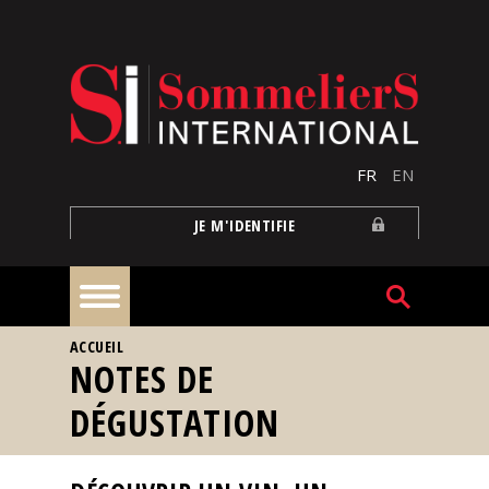
Aller au contenu principal
FR
EN
JE M'IDENTIFIE
VOUS ÊTES ICI
ACCUEIL
À
NOTES DE
la
une
DÉGUSTATION
Reportages