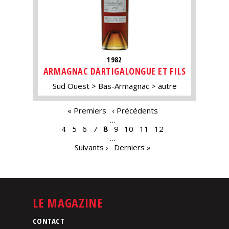
1982
ARMAGNAC DARTIGALONGUE ET FILS
Sud Ouest
Bas-Armagnac
autre
PAGES
« Premiers
‹ Précédents
…
4
5
6
7
8
9
10
11
12
…
Suivants ›
Derniers »
LE MAGAZINE
CONTACT