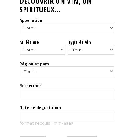
DÉCOUVRIR UN VIN, UN
SPIRITUEUX...
Nos
événements
Appellation
Spiritueux
Millésime
Type de vin
Notes
de
dégustation
Région et pays
Sommelleries
Rechercher
Le
magazine
Date de degustation
Télécharger
format recquis : mm/aaaa
la
Revue