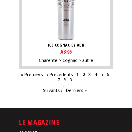
ICE COGNAC BY ABK
ABK6
Charente
Cognac
autre
PAGES
« Premiers
‹ Précédents
1
2
3
4
5
6
7
8
9
…
Suivants ›
Derniers »
LE MAGAZINE