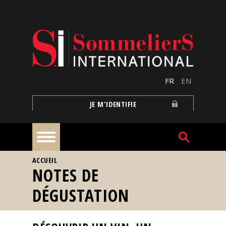
Aller au contenu principal
FR
EN
JE M'IDENTIFIE
VOUS ÊTES ICI
ACCUEIL
À
NOTES DE
la
une
DÉGUSTATION
Reportages