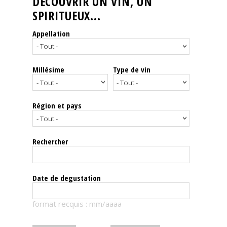
DÉCOUVRIR UN VIN, UN
SPIRITUEUX...
Nos
événements
Appellation
Spiritueux
Millésime
Type de vin
Notes
de
dégustation
Région et pays
Sommelleries
Rechercher
Le
magazine
Date de degustation
Télécharger
format recquis : mm/aaaa
la
Revue