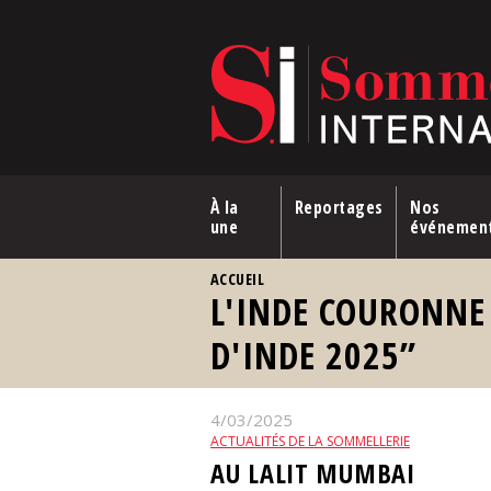
Aller au contenu principal
À la
Reportages
Nos
une
événemen
VOUS ÊTES ICI
ACCUEIL
L'INDE COURONNE
D'INDE 2025”
4/03/2025
ACTUALITÉS DE LA SOMMELLERIE
AU LALIT MUMBAI