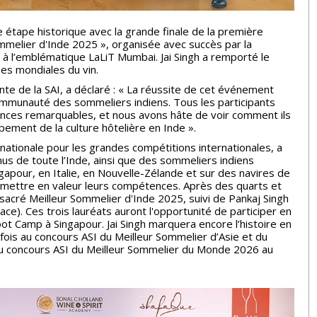
ne étape historique avec la grande finale de la première
ommelier d'Inde 2025 », organisée avec succès par la
 à l’emblématique LaLiT Mumbai. Jai Singh a remporté le
nes mondiales du vin.
nte de la SAI, a déclaré : « La réussite de cet événement
mmunauté des sommeliers indiens. Tous les participants
ances remarquables, et nous avons hâte de voir comment ils
pement de la culture hôtelière en Inde ».
 nationale pour les grandes compétitions internationales, a
us de toute l’Inde, ainsi que des sommeliers indiens
gapour, en Italie, en Nouvelle-Zélande et sur des navires de
e mettre en valeur leurs compétences. Après des quarts et
é sacré Meilleur Sommelier d'Inde 2025, suivi de Pankaj Singh
e). Ces trois lauréats auront l'opportunité de participer en
Boot Camp à Singapour. Jai Singh marquera encore l’histoire en
fois au concours ASI du Meilleur Sommelier d’Asie et du
’au concours ASI du Meilleur Sommelier du Monde 2026 au