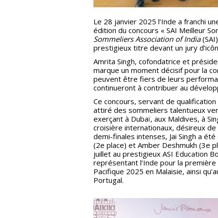
Le 28 janvier 2025 l’Inde a franchi u
édition du concours « SAI Meilleur S
Sommeliers Association of India
(SAI)
prestigieux titre devant un jury d’icô
Amrita Singh, cofondatrice et préside
marque un moment décisif pour la co
peuvent être fiers de leurs perform
continueront à contribuer au dévelop
Ce concours, servant de qualification
attiré des sommeliers talentueux ven
exerçant à Dubaï, aux Maldives, à Sin
croisière internationaux, désireux d
demi-finales intenses, Jai Singh a ét
(2e place) et Amber Deshmukh (3e plac
juillet au prestigieux ASI Education 
représentant l’Inde pour la première 
Pacifique 2025 en Malaisie, ainsi qu
Portugal.