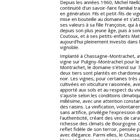
Depuis les années 1960, Michel Niello
continuité d’un savoir-faire familial 
en génération. Fils et petit-fils de vign
mise en bouteille au domaine et s’at
ses valeurs à sa fille Françoise, qui
depuis son plus jeune âge, puis à so
Coutoux, et à ses petits-enfants Math
aujourd’hui pleinement investis dans 
vignoble.
Implanté à Chassagne-Montrachet, 
vigne sur Puligny-Montrachet pour le
Montrachet, le domaine s’étend sur 7
deux tiers sont plantés en chardonnay
noir. Les vignes, pour certaines très
cultivées en viticulture raisonnée, ave
apporté aux sols et au respect du viva
s’ajuste selon les conditions climati
millésime, avec une attention constan
des raisins. La vinification, volontair
sans artifice, privilégie l’expression d
l’authenticité, créant des vins de cara
richesse des climats de Bourgogne. 
reflet fidèle de son terroir, pensée 
avec élégance. Parmi elles, le Chas