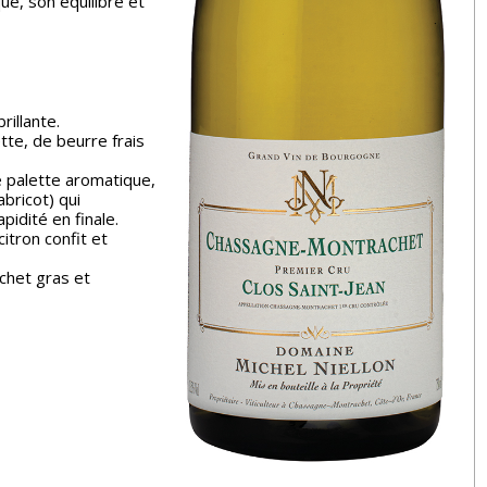
ue, son équilibre et
rillante.
te, de beurre frais
e palette aromatique,
bricot) qui
pidité en finale.
citron confit et
het gras et