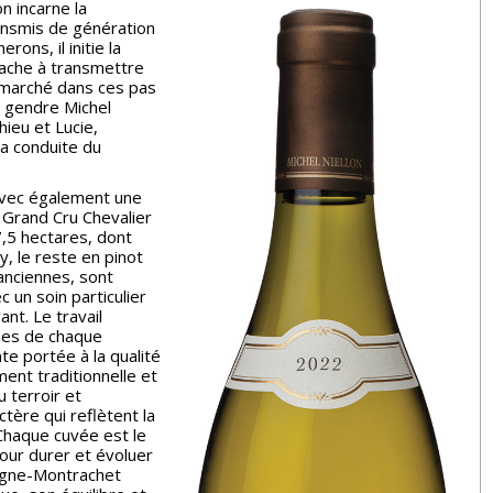
n incarne la
transmis de génération
erons, il initie la
tache à transmettre
 à marché dans ces pas
n gendre Michel
ieu et Lucie,
la conduite du
avec également une
 Grand Cru Chevalier
,5 hectares, dont
, le reste en pinot
 anciennes, sont
c un soin particulier
nt. Le travail
ques de chaque
te portée à la qualité
ement traditionnelle et
u terroir et
ctère qui reflètent la
Chaque cuvée est le
pour durer et évoluer
sagne-Montrachet