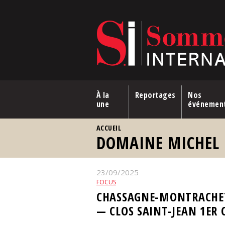
Aller au contenu principal
À la
Reportages
Nos
une
événemen
VOUS ÊTES ICI
ACCUEIL
DOMAINE MICHEL 
23/09/2025
FOCUS
CHASSAGNE-MONTRACHE
— CLOS SAINT-JEAN 1ER