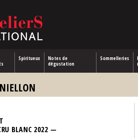
Spiritueux
Notes de
Sommelleries
ts
dégustation
NIELLON
T
 CRU BLANC 2022 —