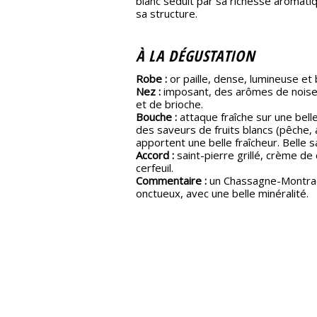
blanc séduit par sa richesse aromatiq
sa structure.
À LA DÉGUSTATION
Robe :
or paille, dense, lumineuse et b
Nez :
imposant, des arômes de noiset
et de brioche.
Bouche :
attaque fraîche sur une bell
des saveurs de fruits blancs (pêche, a
apportent une belle fraîcheur. Belle sa
Accord :
saint-pierre grillé, crème de 
cerfeuil.
Commentaire :
un Chassagne-Montrac
onctueux, avec une belle minéralité.