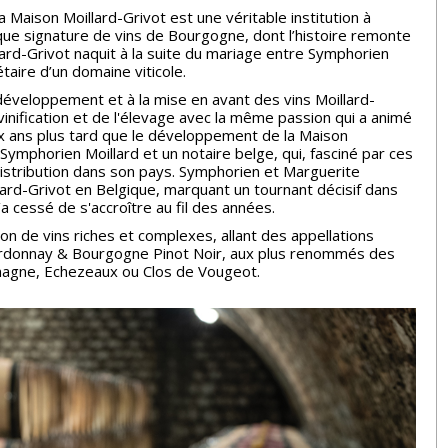
a Maison Moillard-Grivot est une véritable institution à
ue signature de vins de Bourgogne, dont l’histoire remonte
lard-Grivot naquit à la suite du mariage entre Symphorien
taire d’un domaine viticole.
u développement et à la mise en avant des vins Moillard-
 vinification et de l'élevage avec la même passion qui a animé
eux ans plus tard que le développement de la Maison
 Symphorien Moillard et un notaire belge, qui, fasciné par ces
distribution dans son pays. Symphorien et Marguerite
rd-Grivot en Belgique, marquant un tournant décisif dans
a cessé de s'accroître au fil des années.
ion de vins riches et complexes, allant des appellations
rdonnay & Bourgogne Pinot Noir, aux plus renommés des
magne, Echezeaux ou Clos de Vougeot.