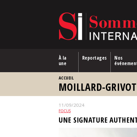
Aller au contenu principal
À la
Reportages
Nos
une
événemen
VOUS ÊTES ICI
ACCUEIL
MOILLARD-GRIVOT
11/09/2024
FOCUS
UNE SIGNATURE AUTHEN