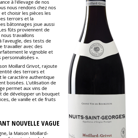
nce à l'élevage de nos
nous nous rendons chez nos
et choisir les pièces les
es terroirs et la
des bâtonnages joue aussi
 Les fûts proviennent de
 nous travaillons
 l'aveugle, des tests de
de travailler avec des
rfaitement le vignoble et
 personnalisées ».
on Moillard Grivot, rajoute
entité des terroirs et
nt le caractère authentique
t boisées. L’utilisation de
age permet aux vins de
et de développer un bouquet
ces, de vanille et de fruits
MANT NOUVELLE VAGUE
ne, la Maison Moillard-