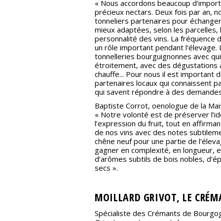
« Nous accordons beaucoup d'importa
précieux nectars. Deux fois par an, 
tonneliers partenaires pour échanger 
mieux adaptées, selon les parcelles, l
personnalité des vins. La fréquence 
un rôle important pendant l'élevage.
tonnelleries bourguignonnes avec qui
étroitement, avec des dégustations à
chauffe... Pour nous il est important 
partenaires locaux qui connaissent pa
qui savent répondre à des demandes
Baptiste Corrot, oenologue de la Mais
« Notre volonté est de préserver l’id
l’expression du fruit, tout en affirma
de nos vins avec des notes subtilemen
chêne neuf pour une partie de l’élev
gagner en complexité, en longueur, 
d’arômes subtils de bois nobles, d’épi
secs ».
MOILLARD GRIVOT, LE CRÉ
Spécialiste des Crémants de Bourgog