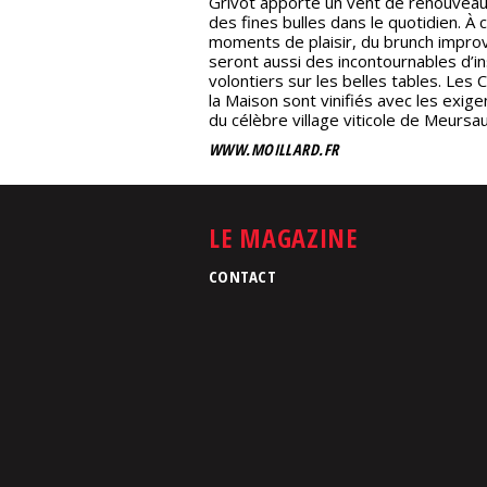
Grivot apporte un vent de renouveau 
des fines bulles dans le quotidien. À
moments de plaisir, du brunch improvis
seront aussi des incontournables d’ins
volontiers sur les belles tables. Le
la Maison sont vinifiés avec les exig
du célèbre village viticole de Meursau
WWW.MOILLARD.FR
LE MAGAZINE
CONTACT