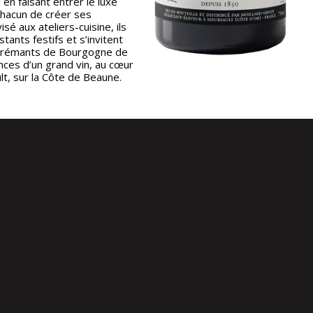
en faisant entrer le luxe
 chacun de créer ses
é aux ateliers-cuisine, ils
tants festifs et s’invitent
s Crémants de Bourgogne de
ences d’un grand vin, au cœur
lt, sur la Côte de Beaune.