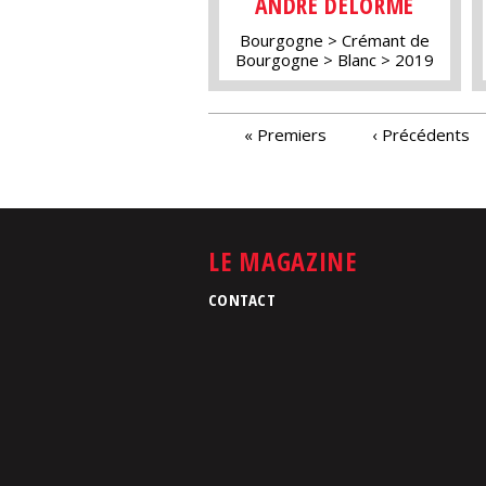
ANDRÉ DELORME
Bourgogne
Crémant de
Bourgogne
Blanc
2019
PAGES
« Premiers
‹ Précédents
LE MAGAZINE
CONTACT