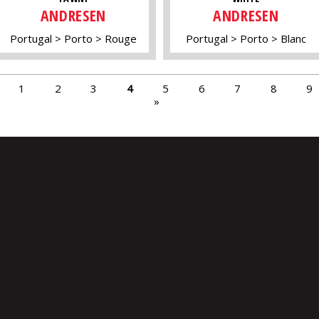
ANDRESEN
ANDRESEN
Portugal
Porto
Rouge
Portugal
Porto
Blanc
1
2
3
4
5
6
7
8
9
»