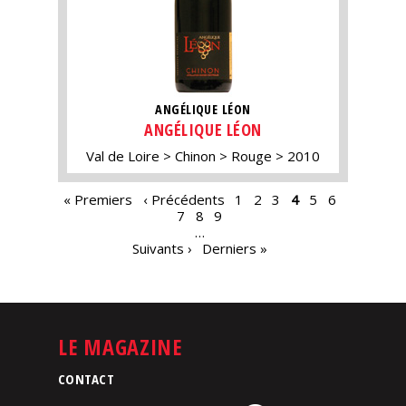
ANGÉLIQUE LÉON
ANGÉLIQUE LÉON
Val de Loire
Chinon
Rouge
2010
PAGES
« Premiers
‹ Précédents
1
2
3
4
5
6
7
8
9
…
Suivants ›
Derniers »
LE MAGAZINE
CONTACT