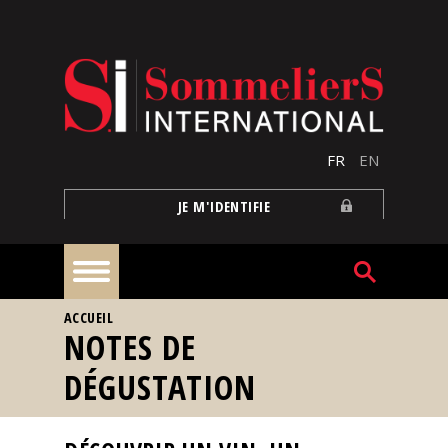
Aller au contenu principal
FR
EN
JE M'IDENTIFIE
VOUS ÊTES ICI
ACCUEIL
À
NOTES DE
la
une
DÉGUSTATION
Reportages