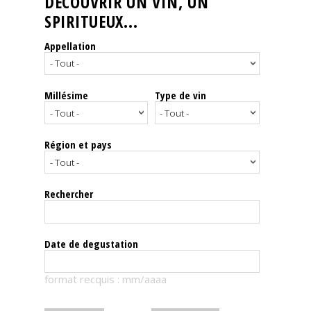
DÉCOUVRIR UN VIN, UN
SPIRITUEUX...
Nos
événements
Appellation
Spiritueux
Millésime
Type de vin
Notes
de
dégustation
Région et pays
Sommelleries
Rechercher
Le
magazine
Date de degustation
Télécharger
format recquis : mm/aaaa
la
Revue