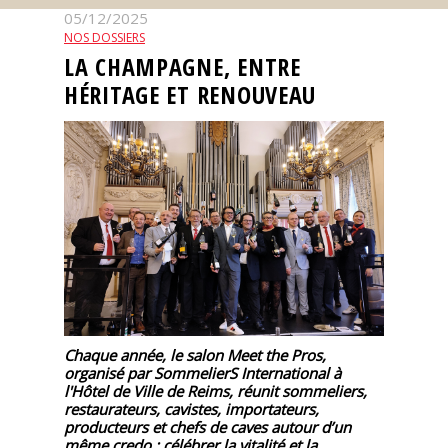
05/12/2025
Nos
NOS DOSSIERS
événements
LA CHAMPAGNE, ENTRE
HÉRITAGE ET RENOUVEAU
Spiritueux
Notes
de
dégustation
Sommelleries
Le
magazine
Chaque année, le salon Meet the Pros,
organisé par SommelierS International à
l'Hôtel de Ville de Reims, réunit sommeliers,
Télécharger
restaurateurs, cavistes, importateurs,
la
producteurs et chefs de caves autour d’un
Revue
même credo : célébrer la vitalité et la