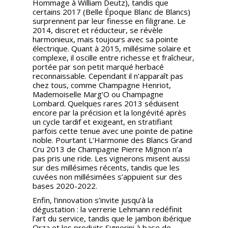
Hommage à William Deutz), tandis que
certains 2017 (Belle Époque Blanc de Blancs)
surprennent par leur finesse en filigrane. Le
2014, discret et réducteur, se révèle
harmonieux, mais toujours avec sa pointe
électrique. Quant à 2015, millésime solaire et
complexe, il oscille entre richesse et fraîcheur,
portée par son petit marqué herbacé
reconnaissable. Cependant il n’apparaît pas
chez tous, comme Champagne Henriot,
Mademoiselle Marg’O ou Champagne
Lombard. Quelques rares 2013 séduisent
encore par la précision et la longévité après
un cycle tardif et exigeant, en stratifiant
parfois cette tenue avec une pointe de patine
noble. Pourtant L’Harmonie des Blancs Grand
Cru 2013 de Champagne Pierre Mignon n’a
pas pris une ride. Les vignerons misent aussi
sur des millésimes récents, tandis que les
cuvées non millésimées s’appuient sur des
bases 2020-2022.
Enfin, l’innovation s’invite jusqu’à la
dégustation : la verrerie Lehmann redéfinit
l’art du service, tandis que le jambon ibérique
Orza et les produits Signorini à base de