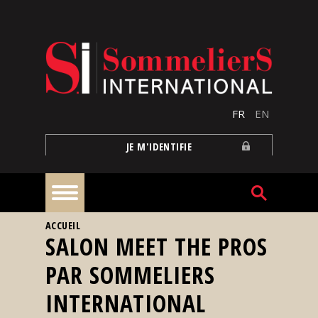
Aller au contenu principal
FR
EN
JE M'IDENTIFIE
VOUS ÊTES ICI
ACCUEIL
À
SALON MEET THE PROS
la
une
PAR SOMMELIERS
INTERNATIONAL
Reportages