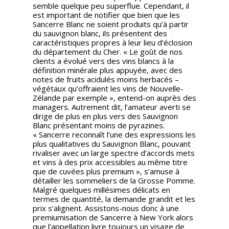
semble quelque peu superflue. Cependant, il
est important de notifier que bien que les
Sancerre Blanc ne soient produits qu’à partir
du sauvignon blanc, ils présentent des
caractéristiques propres à leur lieu d’éclosion
du département du Cher. « Le goût de nos
clients a évolué vers des vins blancs à la
définition minérale plus appuyée, avec des
notes de fruits acidulés moins herbacés –
végétaux qu’offraient les vins de Nouvelle-
Zélande par exemple », entend-on auprès des
managers. Autrement dit, l’amateur averti se
dirige de plus en plus vers des Sauvignon
Blanc présentant moins de pyrazines.
« Sancerre reconnaît l’une des expressions les
plus qualitatives du Sauvignon Blanc, pouvant
rivaliser avec un large spectre d’accords mets
et vins à des prix accessibles au même titre
que de cuvées plus premium », s’amuse à
détailler les sommeliers de la Grosse Pomme.
Malgré quelques millésimes délicats en
termes de quantité, la demande grandit et les
prix s’alignent. Assistons-nous donc à une
premiumisation de Sancerre à New York alors
que l’appellation livre toujours un visage de