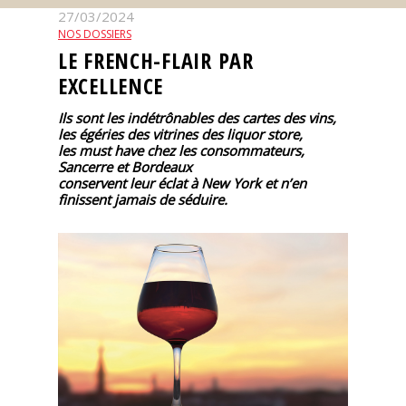
27/03/2024
Nos
NOS DOSSIERS
événements
LE FRENCH-FLAIR PAR
EXCELLENCE
Spiritueux
Ils sont les indétrônables des cartes des vins,
les égéries des vitrines des liquor store,
les must have chez les consommateurs,
Notes
Sancerre et Bordeaux
de
conservent leur éclat à New York et n’en
dégustation
finissent jamais de séduire.
Sommelleries
Le
magazine
Télécharger
la
Revue