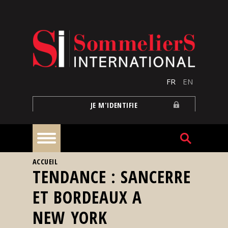
Aller au contenu principal
FR
EN
JE M'IDENTIFIE
VOUS ÊTES ICI
ACCUEIL
À
TENDANCE : SANCERRE
la
une
ET BORDEAUX A
NEW YORK
Reportages