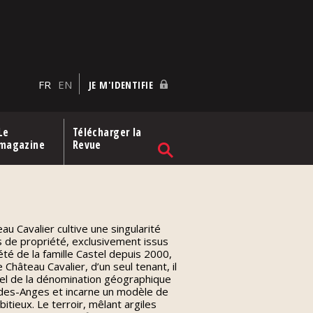
FR
EN
JE M'IDENTIFIE
Le
Télécharger la
magazine
Revue
u Cavalier cultive une singularité
s de propriété, exclusivement issus
té de la famille Castel depuis 2000,
Château Cavalier, d’un seul tenant, il
nel de la dénomination géographique
es-Anges et incarne un modèle de
tieux. Le terroir, mêlant argiles