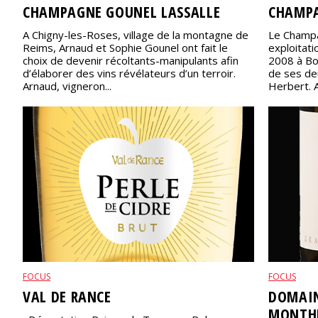
CHAMPAGNE GOUNEL LASSALLE
CHAMPA
A Chigny-les-Roses, village de la montagne de
Le Champa
Reims, Arnaud et Sophie Gounel ont fait le
exploitati
choix de devenir récoltants-manipulants afin
2008 à Bou
d’élaborer des vins révélateurs d’un terroir.
de ses de
Arnaud, vigneron...
Herbert. Au
FOCUS
FOCUS
VAL DE RANCE
DOMAIN
MONTHÉ