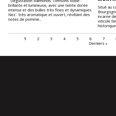
Dégustation Raimonds Tomsons Robe :
brillante et lumineuse, avec une teinte dorée
Situé au c
intense et des bulles très fines et dynamiques.
Bourgogne
Nez : très aromatique et ouvert, révélant des
incarne de
notes de pomme...
viticole fa
historique,
PAGES
1
2
3
4
5
6
7
Derniers »