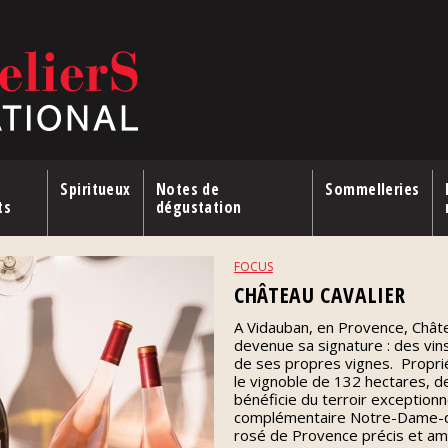
Spiritueux
Notes de
Sommelleries
ts
dégustation
FOCUS
CHÂTEAU CAVALIER
A Vidauban, en Provence, Châtea
devenue sa signature : des vin
de ses propres vignes. Proprié
le vignoble de 132 hectares, de 
bénéficie du terroir exception
complémentaire Notre-Dame-d
rosé de Provence précis et ambi