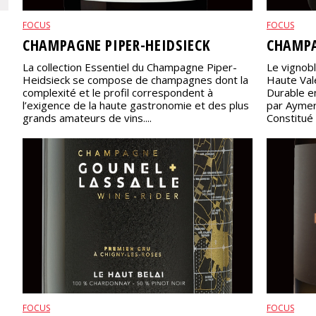
FOCUS
FOCUS
CHAMPAGNE PIPER-HEIDSIECK
CHAMPA
La collection Essentiel du Champagne Piper-
Le vignob
Heidsieck se compose de champagnes dont la
Haute Val
complexité et le profil correspondent à
Durable e
l’exigence de la haute gastronomie et des plus
par Aymer
grands amateurs de vins....
Constitué 
FOCUS
FOCUS