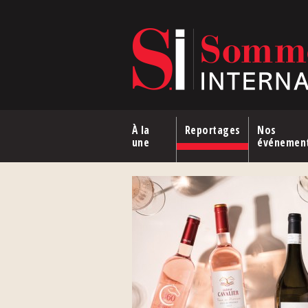
Aller au contenu principal
À la
Reportages
Nos
une
événemen