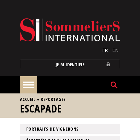
Aller au contenu principal
FR
EN
JE M'IDENTIFIE
VOUS ÊTES ICI
ACCUEIL
»
REPORTAGES
À
ESCAPADE
la
une
PORTRAITS DE VIGNERONS
Reportages