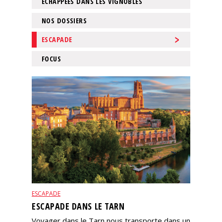
ÉCHAPPÉES DANS LES VIGNOBLES
Nos
NOS DOSSIERS
événements
ESCAPADE
Spiritueux
FOCUS
Notes
de
dégustation
Sommelleries
Le
magazine
ESCAPADE
Télécharger
ESCAPADE DANS LE TARN
la
Revue
Voyager dans le Tarn nous transporte dans un