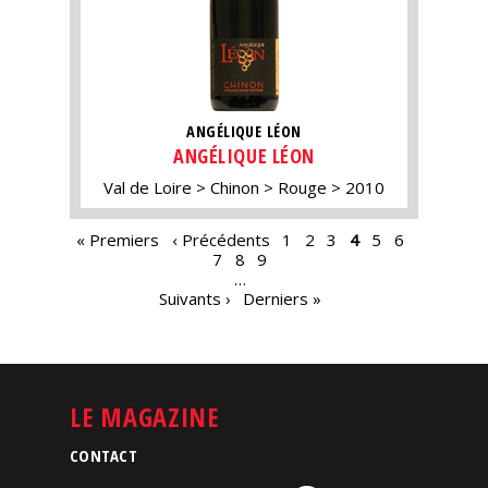
ANGÉLIQUE LÉON
ANGÉLIQUE LÉON
Val de Loire
Chinon
Rouge
2010
PAGES
« Premiers
‹ Précédents
1
2
3
4
5
6
7
8
9
…
Suivants ›
Derniers »
LE MAGAZINE
CONTACT