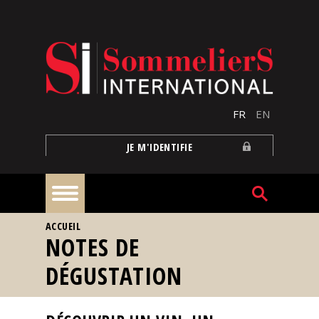
Aller au contenu principal
FR
EN
JE M'IDENTIFIE
VOUS ÊTES ICI
ACCUEIL
À
NOTES DE
la
une
DÉGUSTATION
Reportages