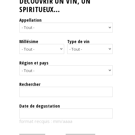
DÉCOUVRIR UN VIN, UN
SPIRITUEUX...
Nos
événements
Appellation
Spiritueux
Millésime
Type de vin
Notes
de
dégustation
Région et pays
Sommelleries
Rechercher
Le
magazine
Date de degustation
Télécharger
format recquis : mm/aaaa
la
Revue