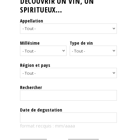
DÉCOUVRIR UN VIN, UN
SPIRITUEUX...
Nos
événements
Appellation
Spiritueux
Millésime
Type de vin
Notes
de
dégustation
Région et pays
Sommelleries
Rechercher
Le
magazine
Date de degustation
Télécharger
format recquis : mm/aaaa
la
Revue