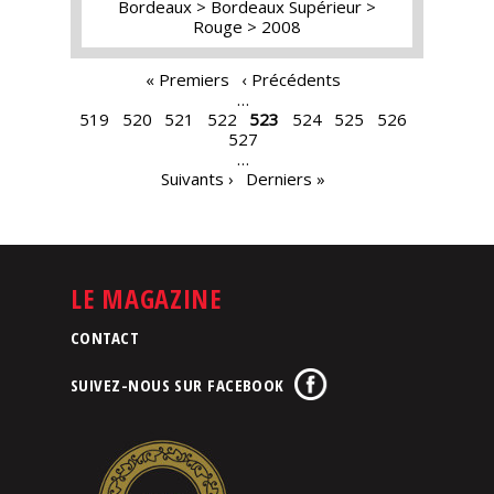
Bordeaux
Bordeaux Supérieur
Rouge
2008
PAGES
« Premiers
‹ Précédents
…
519
520
521
522
523
524
525
526
527
…
Suivants ›
Derniers »
LE MAGAZINE
CONTACT
SUIVEZ-NOUS SUR FACEBOOK