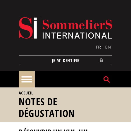
Aller au contenu principal
FR
EN
JE M'IDENTIFIE
VOUS ÊTES ICI
ACCUEIL
À
NOTES DE
la
une
DÉGUSTATION
Reportages