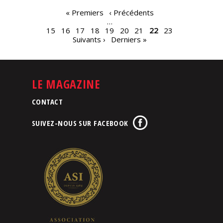
PAGES
« Premiers
‹ Précédents
…
15
16
17
18
19
20
21
22
23
Suivants ›
Derniers »
LE MAGAZINE
CONTACT
SUIVEZ-NOUS SUR FACEBOOK