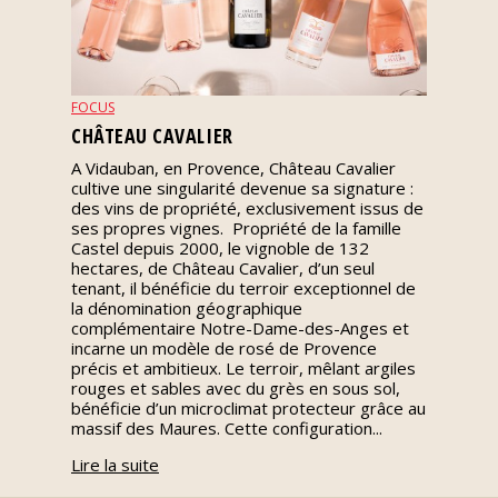
Nos
événements
FOCUS
Spiritueux
CHÂTEAU CAVALIER
A Vidauban, en Provence, Château Cavalier
cultive une singularité devenue sa signature :
Notes
des vins de propriété, exclusivement issus de
de
ses propres vignes. Propriété de la famille
dégustation
Castel depuis 2000, le vignoble de 132
hectares, de Château Cavalier, d’un seul
tenant, il bénéficie du terroir exceptionnel de
Sommelleries
la dénomination géographique
complémentaire Notre-Dame-des-Anges et
incarne un modèle de rosé de Provence
Le
précis et ambitieux. Le terroir, mêlant argiles
magazine
rouges et sables avec du grès en sous sol,
bénéficie d’un microclimat protecteur grâce au
massif des Maures. Cette configuration...
Télécharger
Lire la suite
la
Revue