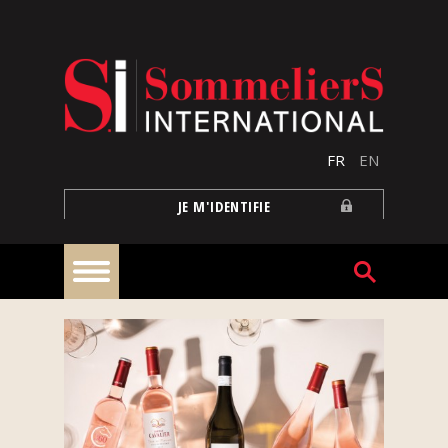
Aller au contenu principal
FR
EN
JE M'IDENTIFIE
À
la
une
Reportages