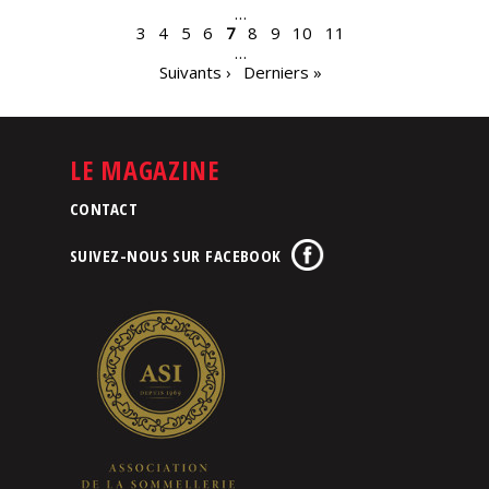
…
3
4
5
6
7
8
9
10
11
…
Suivants ›
Derniers »
LE MAGAZINE
CONTACT
SUIVEZ-NOUS SUR FACEBOOK