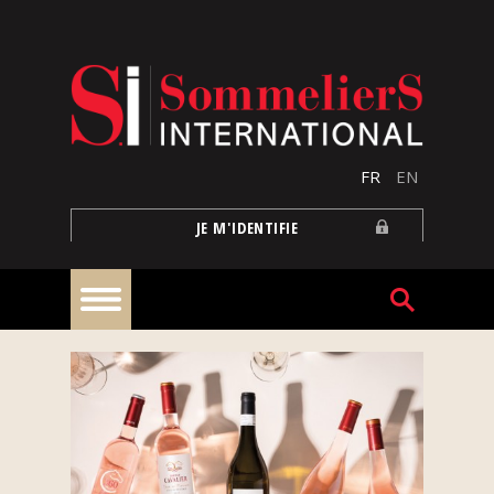
Aller au contenu principal
FR
EN
JE M'IDENTIFIE
À
la
une
Reportages