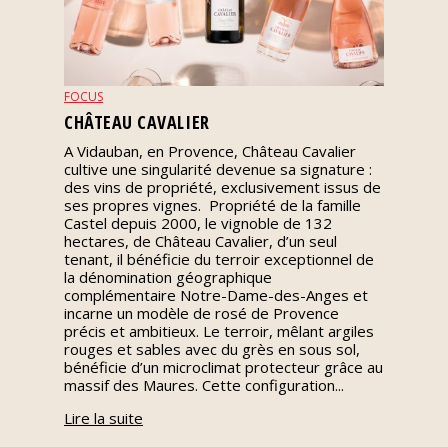
Nos
événements
FOCUS
Spiritueux
CHÂTEAU CAVALIER
A Vidauban, en Provence, Château Cavalier
cultive une singularité devenue sa signature :
Notes
des vins de propriété, exclusivement issus de
de
ses propres vignes. Propriété de la famille
dégustation
Castel depuis 2000, le vignoble de 132
hectares, de Château Cavalier, d’un seul
tenant, il bénéficie du terroir exceptionnel de
Sommelleries
la dénomination géographique
complémentaire Notre-Dame-des-Anges et
incarne un modèle de rosé de Provence
Le
précis et ambitieux. Le terroir, mêlant argiles
magazine
rouges et sables avec du grès en sous sol,
bénéficie d’un microclimat protecteur grâce au
massif des Maures. Cette configuration...
Télécharger
Lire la suite
la
Revue