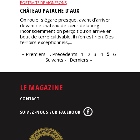
PORTRAITS DE VIGNERONS
CHÂTEAU PATACHE D’AUX
On roule, s’égare presque, avant d’arriver
devant ce château de cœur de bourg.
Inconsciemment on perçoit qu’on arrive en
bout de terre cultivable, il n’en est rien. Des
terroirs exceptionnels,...
PAGES
« Premiers
‹ Précédents
1
2
3
4
5
6
Suivants ›
Derniers »
LE MAGAZINE
CONTACT
SUIVEZ-NOUS SUR FACEBOOK