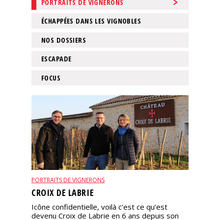
PORTRAITS DE VIGNERONS
Nos
ÉCHAPPÉES DANS LES VIGNOBLES
événements
NOS DOSSIERS
Spiritueux
ESCAPADE
FOCUS
Notes
de
dégustation
Sommelleries
Le
magazine
PORTRAITS DE VIGNERONS
CROIX DE LABRIE
Télécharger
la
Icône confidentielle, voilà c’est ce qu’est
Revue
devenu Croix de Labrie en 6 ans depuis son