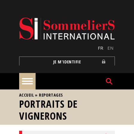
Aller au contenu principal
FR
EN
JE M'IDENTIFIE
VOUS ÊTES ICI
ACCUEIL
»
REPORTAGES
À
PORTRAITS DE
la
une
VIGNERONS
Reportages